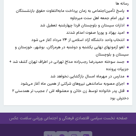
رسانه ها
پاسخ تأمین‌اجتماعی به زمان پرداخت مابه‌التفاوت حقوق بازنشستگان
ترور امام جمعه اهل سنت میرجاوه
ادارات سیستان و بلوچستان فردا چهارشنبه تعطیل شد
امید بهزاد و پوریا صفوت اعدام شدند
انتخاب واحد دانشگاه آزاد اسلامی از ۲۴ مرداد آغاز می شود
لغو آزمونهای نهایی یکشنبه و دوشنبه در هرمزگان، بوشهر، خوزستان و
سیستان و بلوچستان
جسد سوخته حمیدرضا رجب‌زاده مداح تهرانی در اطراف تهران کشف شد +
جزییات پرونده
مدارس در مهرماه امسال بازگشایی نخواهد شد
اجرای مصوبه ساماندهی نیرو‌های شرکتی از همین ماه آغاز می‌شود
قتل پدر خانواده توسط زن خائن و معشوقه اش / عجیب تر همدستی ۲
دخترش بود
صفحه نخست
سیاسی
اقتصادی
فرهنگی و اجتماعی
ورزشی
سلامت
عکس