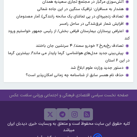
آتش‌سوزی مرگبار در مجتمع تجاری سعیدیه همدان
هشدار به مسافران؛ ترافیک سنگین در این جاده شمالی
تصادف زنجیره‌ای در پی تماشای یک سانحه رانندگی/ آمار مصدومان
افزایش شمار غرق‌شدگی در ساحل رامسر
اعتراض پرستاران بیمارستان فیاض بخش/ از رئیس جمهور خواستیم ورود
کند
تصادف رخ‌به‌رخ ۲ خودرو سمند/ ۴ سرنشین جان باختند
پیش‌بینی جدید مدل‌های هواشناسی؛ گرما پایدار می ماند!/ بیشترین گرما
در این ۶ استان
دستور جدید وزارت علوم ابلاغ شد
حذف نام همسر سابق از شناسنامه چه زمانی امکان‌پذیر است؟
صفحه نخست
سیاسی
اقتصادی
فرهنگی و اجتماعی
ورزشی
سلامت
عکس
کلیه حقوق این سایت محفوظ است و متعلق به وبسایت خبری دیدبان ایران
میباشد