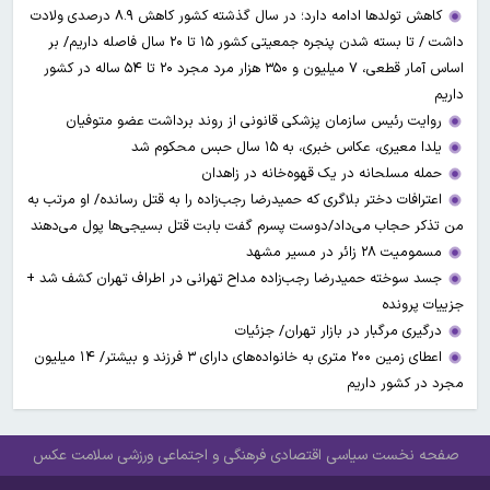
کاهش تولدها ادامه دارد؛ در سال گذشته کشور کاهش ۸.۹ درصدی ولادت
داشت / تا بسته شدن پنجره جمعیتی کشور ۱۵ تا ۲۰ سال فاصله داریم/ بر
اساس آمار قطعی، ۷ میلیون و ۳۵۰ هزار مرد مجرد ۲۰ تا ۵۴ ساله در کشور
داریم
روایت رئیس سازمان پزشکی قانونی از روند برداشت عضو متوفیان
یلدا معیری، عکاس خبری، به ۱۵ سال حبس محکوم شد
حمله مسلحانه در یک قهوه‌خانه در زاهدان
اعترافات دختر بلاگری که حمیدرضا رجب‌زاده را به قتل رسانده/ او مرتب به
من تذکر حجاب می‌داد/دوست پسرم گفت بابت قتل بسیجی‌ها پول می‌دهند
مسمومیت ۲۸ زائر در مسیر مشهد
جسد سوخته حمیدرضا رجب‌زاده مداح تهرانی در اطراف تهران کشف شد +
جزییات پرونده
درگیری مرگبار در بازار تهران/ جزئیات
اعطای زمین ۲۰۰ متری به خانواده‌های دارای ۳ فرزند و بیشتر/ ۱۴ میلیون
مجرد در کشور داریم
صفحه نخست
سیاسی
اقتصادی
فرهنگی و اجتماعی
ورزشی
سلامت
عکس