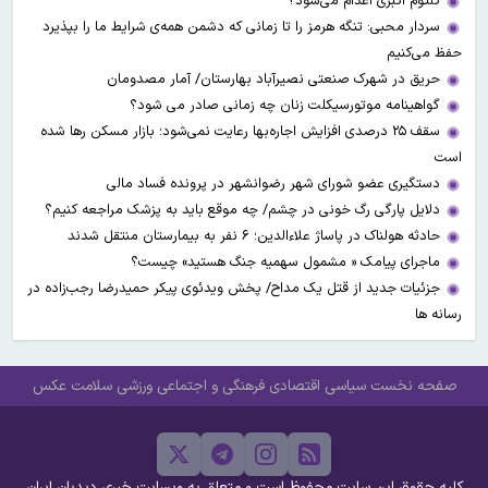
کلثوم اکبری اعدام می‌شود؟
سردار محبی: تنگه هرمز را تا زمانی که دشمن همه‌ی شرایط ما را بپذیرد
حفظ می‌کنیم
حریق در شهرک صنعتی نصیرآباد بهارستان/ آمار مصدومان
گواهینامه موتورسیکلت زنان چه زمانی صادر می شود؟
سقف ۲۵ درصدی افزایش اجاره‌بها رعایت نمی‌شود؛ بازار مسکن رها شده
است
دستگیری عضو شورای شهر رضوانشهر در پرونده فساد مالی
دلایل پارگی رگ خونی در چشم/ چه موقع باید به پزشک مراجعه کنیم؟
حادثه هولناک در پاساژ علاءالدین؛ ۶ نفر به بیمارستان منتقل شدند
ماجرای پیامک « مشمول سهمیه جنگ هستید» چیست؟
جزئیات جدید از قتل یک مداح/ پخش ویدئوی پیکر حمیدرضا رجب‌زاده در
رسانه ها
صفحه نخست
سیاسی
اقتصادی
فرهنگی و اجتماعی
ورزشی
سلامت
عکس
کلیه حقوق این سایت محفوظ است و متعلق به وبسایت خبری دیدبان ایران