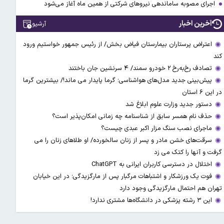
اجرای مصوبه ساماندهی نیرو‌های شرکتی از همین ماه آغاز می‌شود
آخرین اخبار
آرشیو
اعتراض پرستاران بیمارستان فیاض بخش/ از رئیس جمهور خواستیم ورود
کند
تصادف رخ‌به‌رخ ۲ خودرو سمند/ ۴ سرنشین جان باختند
پیش‌بینی جدید مدل‌های هواشناسی؛ گرما پایدار می ماند!/ بیشترین گرما
در این ۶ استان
دستور جدید وزارت علوم ابلاغ شد
حذف نام همسر سابق از شناسنامه چه زمانی امکان‌پذیر است؟
ماجرای نصب سنگ مزار اکبر عبدی چیست؟
سرقت‌های خشن مادر و پسر از زنان سالخورده/ او طلاهای زنان را می
گرفت و آنها را کتک می زد
اختلال در دسترسی کاربران ایرانی به ChatGPT
فوت یک ورزشکار و اشتباهات مرگبار پس از مارگزیدگی؛ در این خیابان
تهران هم احتمال مارگزیدگی وجود دارد
این ۳ رشته پزشکی در دانشگاه‌ها مشتری ندارد!