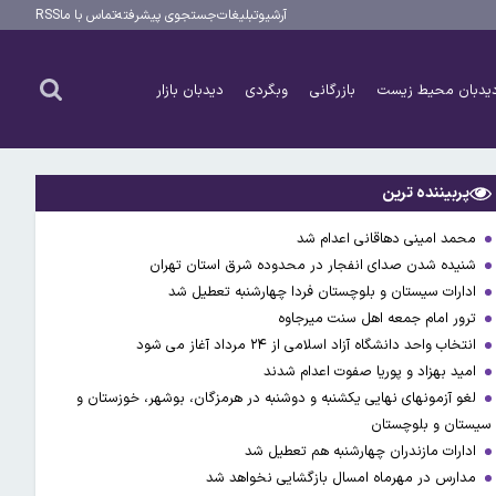
آرشیو
تبلیغات
جستجوی پیشرفته
تماس با ما
RSS
یدبان محیط زیست
بازرگانی
وبگردی
دیدبان بازار
پربیننده ترین
محمد امینی دهاقانی اعدام شد
شنیده شدن صدای انفجار در محدوده شرق استان تهران
ادارات سیستان و بلوچستان فردا چهارشنبه تعطیل شد
ترور امام جمعه اهل سنت میرجاوه
انتخاب واحد دانشگاه آزاد اسلامی از ۲۴ مرداد آغاز می شود
امید بهزاد و پوریا صفوت اعدام شدند
لغو آزمونهای نهایی یکشنبه و دوشنبه در هرمزگان، بوشهر، خوزستان و
سیستان و بلوچستان
ادارات مازندران چهارشنبه هم تعطیل شد
مدارس در مهرماه امسال بازگشایی نخواهد شد