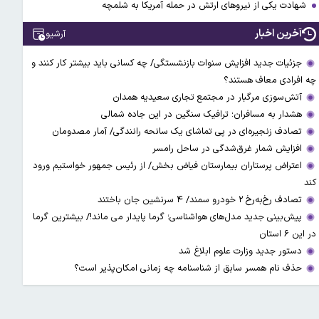
شهادت یکی از نیروهای ارتش در حمله آمریکا به شلمچه
آخرین اخبار
آرشیو
جزئیات جدید افزایش سنوات بازنشستگی/ چه کسانی باید بیشتر کار کنند و
چه افرادی معاف هستند؟
آتش‌سوزی مرگبار در مجتمع تجاری سعیدیه همدان
هشدار به مسافران؛ ترافیک سنگین در این جاده شمالی
تصادف زنجیره‌ای در پی تماشای یک سانحه رانندگی/ آمار مصدومان
افزایش شمار غرق‌شدگی در ساحل رامسر
اعتراض پرستاران بیمارستان فیاض بخش/ از رئیس جمهور خواستیم ورود
کند
تصادف رخ‌به‌رخ ۲ خودرو سمند/ ۴ سرنشین جان باختند
پیش‌بینی جدید مدل‌های هواشناسی؛ گرما پایدار می ماند!/ بیشترین گرما
در این ۶ استان
دستور جدید وزارت علوم ابلاغ شد
حذف نام همسر سابق از شناسنامه چه زمانی امکان‌پذیر است؟