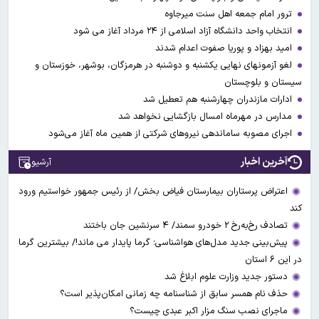
ترور امام جمعه اهل سنت میرجاوه
انتخاب واحد دانشگاه آزاد اسلامی از ۲۴ مرداد آغاز می شود
امید بهزاد و پوریا صفوت اعدام شدند
لغو آزمونهای نهایی یکشنبه و دوشنبه در هرمزگان، بوشهر، خوزستان و
سیستان و بلوچستان
ادارات مازندران چهارشنبه هم تعطیل شد
مدارس در مهرماه امسال بازگشایی نخواهد شد
اجرای مصوبه ساماندهی نیرو‌های شرکتی از همین ماه آغاز می‌شود
آخرین اخبار
آرشیو
اعتراض پرستاران بیمارستان فیاض بخش/ از رئیس جمهور خواستیم ورود
کند
تصادف رخ‌به‌رخ ۲ خودرو سمند/ ۴ سرنشین جان باختند
پیش‌بینی جدید مدل‌های هواشناسی؛ گرما پایدار می ماند!/ بیشترین گرما
در این ۶ استان
دستور جدید وزارت علوم ابلاغ شد
حذف نام همسر سابق از شناسنامه چه زمانی امکان‌پذیر است؟
ماجرای نصب سنگ مزار اکبر عبدی چیست؟