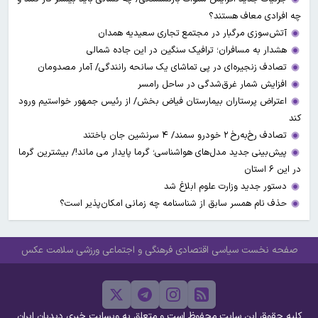
چه افرادی معاف هستند؟
آتش‌سوزی مرگبار در مجتمع تجاری سعیدیه همدان
هشدار به مسافران؛ ترافیک سنگین در این جاده شمالی
تصادف زنجیره‌ای در پی تماشای یک سانحه رانندگی/ آمار مصدومان
افزایش شمار غرق‌شدگی در ساحل رامسر
اعتراض پرستاران بیمارستان فیاض بخش/ از رئیس جمهور خواستیم ورود
کند
تصادف رخ‌به‌رخ ۲ خودرو سمند/ ۴ سرنشین جان باختند
پیش‌بینی جدید مدل‌های هواشناسی؛ گرما پایدار می ماند!/ بیشترین گرما
در این ۶ استان
دستور جدید وزارت علوم ابلاغ شد
حذف نام همسر سابق از شناسنامه چه زمانی امکان‌پذیر است؟
صفحه نخست
سیاسی
اقتصادی
فرهنگی و اجتماعی
ورزشی
سلامت
عکس
کلیه حقوق این سایت محفوظ است و متعلق به وبسایت خبری دیدبان ایران