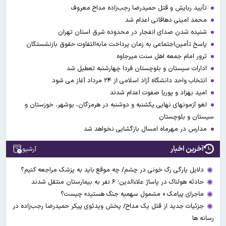
تأیید ربایش و قتل حمیدرضا رجب‌زاده مداح معروف
محمد امینی دهاقانی اعدام شد
شنیده شدن صدای انفجار در محدوده شرق استان تهران
پاسخ تأمین‌اجتماعی به زمان پرداخت مابه‌التفاوت حقوق بازنشستگان
ترور امام جمعه اهل سنت میرجاوه
ادارات سیستان و بلوچستان فردا چهارشنبه تعطیل شد
انتخاب واحد دانشگاه آزاد اسلامی از ۲۴ مرداد آغاز می شود
امید بهزاد و پوریا صفوت اعدام شدند
لغو آزمونهای نهایی یکشنبه و دوشنبه در هرمزگان، بوشهر، خوزستان و
سیستان و بلوچستان
مدارس در مهرماه امسال بازگشایی نخواهد شد
آخرین اخبار
آرشیو
دلایل پارگی رگ خونی در چشم/ چه موقع باید به پزشک مراجعه کنیم؟
حادثه هولناک در پاساژ علاءالدین؛ ۶ نفر به بیمارستان منتقل شدند
ماجرای پیامک « مشمول سهمیه جنگ هستید» چیست؟
جزئیات جدید از قتل یک مداح/ پخش ویدئوی پیکر حمیدرضا رجب‌زاده در
رسانه ها