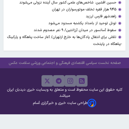
حسین افشین: شاخص‌های علمی کشور سال آینده نزولی می‌شوند
۹۴۵ هزار فقره تخلف موتورسواران در تهران
زاهدشهر فارس لرزید
تونل توحید از بامداد یکشنبه مسدود می‌شود
سقوط آسانسور در میدان آرژانتین/ ۹ نفر مصدوم شدند
تلاش برای انتقال پادگان‌ها به خارج ازتهران/ آغاز ساخت پناهگاه و پارکینگ
-پناهگاه در پایتخت
صفحه نخست
سیاسی
اقتصادی
فرهنگی و اجتماعی
ورزشی
سلامت
عکس
کلیه حقوق این سایت محفوظ است و متعلق به وبسایت خبری دیدبان ایران
میباشد
طراحی سایت خبری و خبرگزاری آسام