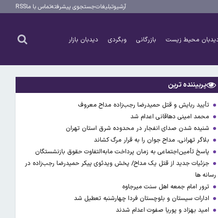
آرشیو
تبلیغات
جستجوی پیشرفته
تماس با ما
RSS
یدبان محیط زیست
بازرگانی
وبگردی
دیدبان بازار
پربیننده ترین
تأیید ربایش و قتل حمیدرضا رجب‌زاده مداح معروف
محمد امینی دهاقانی اعدام شد
شنیده شدن صدای انفجار در محدوده شرق استان تهران
بلاگر تهرانی، مداح جوان را به قرار مرگ کشاند
پاسخ تأمین‌اجتماعی به زمان پرداخت مابه‌التفاوت حقوق بازنشستگان
جزئیات جدید از قتل یک مداح/ پخش ویدئوی پیکر حمیدرضا رجب‌زاده در
رسانه ها
ترور امام جمعه اهل سنت میرجاوه
ادارات سیستان و بلوچستان فردا چهارشنبه تعطیل شد
امید بهزاد و پوریا صفوت اعدام شدند