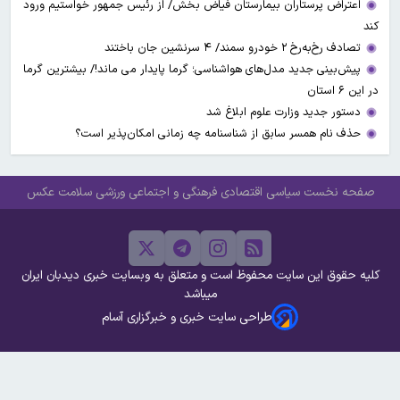
اعتراض پرستاران بیمارستان فیاض بخش/ از رئیس جمهور خواستیم ورود
کند
تصادف رخ‌به‌رخ ۲ خودرو سمند/ ۴ سرنشین جان باختند
پیش‌بینی جدید مدل‌های هواشناسی؛ گرما پایدار می ماند!/ بیشترین گرما
در این ۶ استان
دستور جدید وزارت علوم ابلاغ شد
حذف نام همسر سابق از شناسنامه چه زمانی امکان‌پذیر است؟
صفحه نخست
سیاسی
اقتصادی
فرهنگی و اجتماعی
ورزشی
سلامت
عکس
کلیه حقوق این سایت محفوظ است و متعلق به وبسایت خبری دیدبان ایران
میباشد
طراحی سایت خبری و خبرگزاری آسام