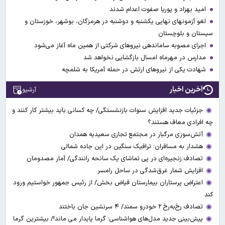
امید بهزاد و پوریا صفوت اعدام شدند
لغو آزمونهای نهایی یکشنبه و دوشنبه در هرمزگان، بوشهر، خوزستان و
سیستان و بلوچستان
اجرای مصوبه ساماندهی نیرو‌های شرکتی از همین ماه آغاز می‌شود
مدارس در مهرماه امسال بازگشایی نخواهد شد
شهادت یکی از نیروهای ارتش در حمله آمریکا به شلمچه
آخرین اخبار
آرشیو
جزئیات جدید افزایش سنوات بازنشستگی/ چه کسانی باید بیشتر کار کنند و
چه افرادی معاف هستند؟
آتش‌سوزی مرگبار در مجتمع تجاری سعیدیه همدان
هشدار به مسافران؛ ترافیک سنگین در این جاده شمالی
تصادف زنجیره‌ای در پی تماشای یک سانحه رانندگی/ آمار مصدومان
افزایش شمار غرق‌شدگی در ساحل رامسر
اعتراض پرستاران بیمارستان فیاض بخش/ از رئیس جمهور خواستیم ورود
کند
تصادف رخ‌به‌رخ ۲ خودرو سمند/ ۴ سرنشین جان باختند
پیش‌بینی جدید مدل‌های هواشناسی؛ گرما پایدار می ماند!/ بیشترین گرما