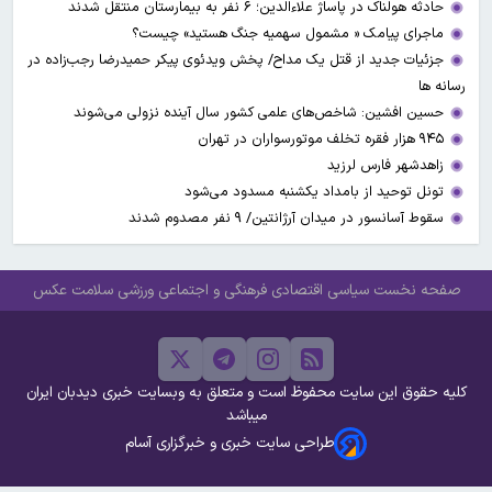
حادثه هولناک در پاساژ علاءالدین؛ ۶ نفر به بیمارستان منتقل شدند
ماجرای پیامک « مشمول سهمیه جنگ هستید» چیست؟
جزئیات جدید از قتل یک مداح/ پخش ویدئوی پیکر حمیدرضا رجب‌زاده در
رسانه ها
حسین افشین: شاخص‌های علمی کشور سال آینده نزولی می‌شوند
۹۴۵ هزار فقره تخلف موتورسواران در تهران
زاهدشهر فارس لرزید
تونل توحید از بامداد یکشنبه مسدود می‌شود
سقوط آسانسور در میدان آرژانتین/ ۹ نفر مصدوم شدند
صفحه نخست
سیاسی
اقتصادی
فرهنگی و اجتماعی
ورزشی
سلامت
عکس
کلیه حقوق این سایت محفوظ است و متعلق به وبسایت خبری دیدبان ایران
میباشد
طراحی سایت خبری و خبرگزاری آسام