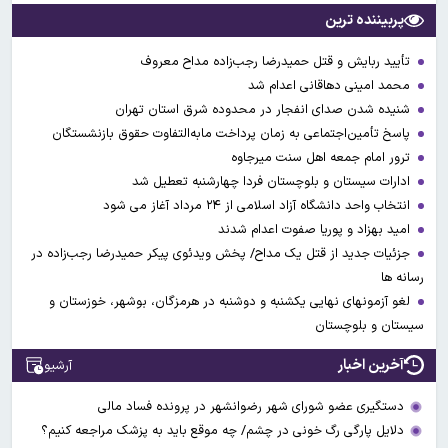
پربیننده ترین
تأیید ربایش و قتل حمیدرضا رجب‌زاده مداح معروف
محمد امینی دهاقانی اعدام شد
شنیده شدن صدای انفجار در محدوده شرق استان تهران
پاسخ تأمین‌اجتماعی به زمان پرداخت مابه‌التفاوت حقوق بازنشستگان
ترور امام جمعه اهل سنت میرجاوه
ادارات سیستان و بلوچستان فردا چهارشنبه تعطیل شد
انتخاب واحد دانشگاه آزاد اسلامی از ۲۴ مرداد آغاز می شود
امید بهزاد و پوریا صفوت اعدام شدند
جزئیات جدید از قتل یک مداح/ پخش ویدئوی پیکر حمیدرضا رجب‌زاده در
رسانه ها
لغو آزمونهای نهایی یکشنبه و دوشنبه در هرمزگان، بوشهر، خوزستان و
سیستان و بلوچستان
آخرین اخبار
آرشیو
دستگیری عضو شورای شهر رضوانشهر در پرونده فساد مالی
دلایل پارگی رگ خونی در چشم/ چه موقع باید به پزشک مراجعه کنیم؟