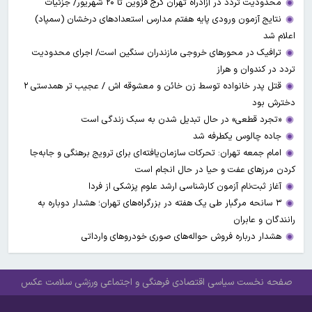
محدودیت تردد در آزادراه تهران کرج قزوین تا ۲۰ شهریور/ جزئیات
نتایج آزمون ورودی پایه هفتم مدارس استعدادهای درخشان (سمپاد)
اعلام شد
ترافیک در محورهای خروجی مازندران سنگین است/ اجرای محدودیت
تردد در کندوان و هراز
قتل پدر خانواده توسط زن خائن و معشوقه اش / عجیب تر همدستی ۲
دخترش بود
«تجرد قطعی» در حال تبدیل شدن به سبک زندگی است
جاده چالوس یکطرفه شد
امام جمعه تهران: تحرکات سازمان‌یافته‌ای برای ترویج برهنگی و جابه‌جا
کردن مرزهای عفت و حیا در حال انجام است
آغاز ثبت‌نام‌ آزمون کارشناسی ارشد علوم پزشکی از فردا
۳ سانحه مرگبار طی یک هفته در بزرگراه‌های تهران؛ هشدار دوباره به
رانندگان و عابران
هشدار درباره فروش حواله‌های صوری خودروهای وارداتی
صفحه نخست
سیاسی
اقتصادی
فرهنگی و اجتماعی
ورزشی
سلامت
عکس