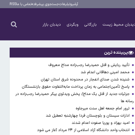
آرشیو
تبلیغات
جستجوی پیشرفته
تماس با ما
RSS
یدبان محیط زیست
بازرگانی
وبگردی
دیدبان بازار
پربیننده ترین
تأیید ربایش و قتل حمیدرضا رجب‌زاده مداح معروف
محمد امینی دهاقانی اعدام شد
شنیده شدن صدای انفجار در محدوده شرق استان تهران
پاسخ تأمین‌اجتماعی به زمان پرداخت مابه‌التفاوت حقوق بازنشستگان
جزئیات جدید از قتل یک مداح/ پخش ویدئوی پیکر حمیدرضا رجب‌زاده در
رسانه ها
ترور امام جمعه اهل سنت میرجاوه
ادارات سیستان و بلوچستان فردا چهارشنبه تعطیل شد
امید بهزاد و پوریا صفوت اعدام شدند
انتخاب واحد دانشگاه آزاد اسلامی از ۲۴ مرداد آغاز می شود