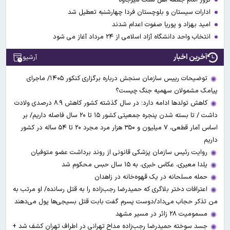
ادارات سیستان و بلوچستان فردا چهارشنبه تعطیل شد
امید بهزاد و پوریا صفوت اعدام شدند
انتخاب واحد دانشگاه آزاد اسلامی از ۲۴ مرداد آغاز می شود
آخرین اخبار
آرشیو
توضیحات رییس سازمان سنجش درباره برگزاری کنکور ۱۴۰۵/ ماجرای
پیامک مشمولان سهمیه جنگ چیست؟
کاهش تولدها ادامه دارد؛ در سال گذشته کشور کاهش ۸.۹ درصدی ولادت
داشت / تا بسته شدن پنجره جمعیتی کشور ۱۵ تا ۲۰ سال فاصله داریم/ بر
اساس آمار قطعی، ۷ میلیون و ۳۵۰ هزار مرد مجرد ۲۰ تا ۵۴ ساله در کشور
داریم
روایت رئیس سازمان پزشکی قانونی از روند برداشت عضو متوفیان
یلدا معیری، عکاس خبری، به ۱۵ سال حبس محکوم شد
حمله مسلحانه در یک قهوه‌خانه در زاهدان
اعترافات دختر بلاگری که حمیدرضا رجب‌زاده را به قتل رسانده/ او مرتب به
من تذکر حجاب می‌داد/دوست پسرم گفت بابت قتل بسیجی‌ها پول می‌دهند
مسمومیت ۲۸ زائر در مسیر مشهد
جسد سوخته حمیدرضا رجب‌زاده مداح تهرانی در اطراف تهران کشف شد +