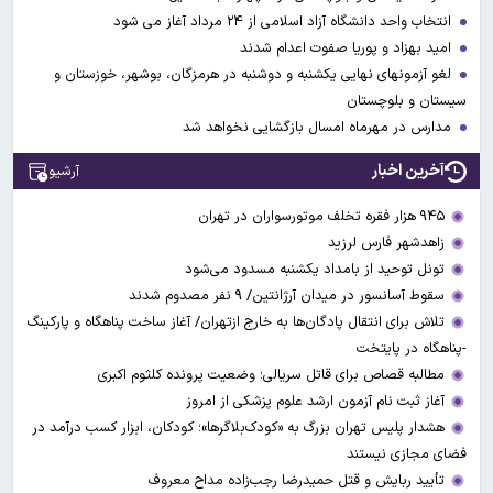
انتخاب واحد دانشگاه آزاد اسلامی از ۲۴ مرداد آغاز می شود
امید بهزاد و پوریا صفوت اعدام شدند
لغو آزمونهای نهایی یکشنبه و دوشنبه در هرمزگان، بوشهر، خوزستان و
سیستان و بلوچستان
مدارس در مهرماه امسال بازگشایی نخواهد شد
آخرین اخبار
آرشیو
۹۴۵ هزار فقره تخلف موتورسواران در تهران
زاهدشهر فارس لرزید
تونل توحید از بامداد یکشنبه مسدود می‌شود
سقوط آسانسور در میدان آرژانتین/ ۹ نفر مصدوم شدند
تلاش برای انتقال پادگان‌ها به خارج ازتهران/ آغاز ساخت پناهگاه و پارکینگ
-پناهگاه در پایتخت
مطالبه قصاص برای قاتل سریالی؛ وضعیت پرونده کلثوم اکبری
آغاز ثبت نام آزمون ارشد علوم پزشکی از امروز
هشدار پلیس تهران بزرگ به «کودک‌بلاگرها»؛ کودکان، ابزار کسب درآمد در
فضای مجازی نیستند
تأیید ربایش و قتل حمیدرضا رجب‌زاده مداح معروف