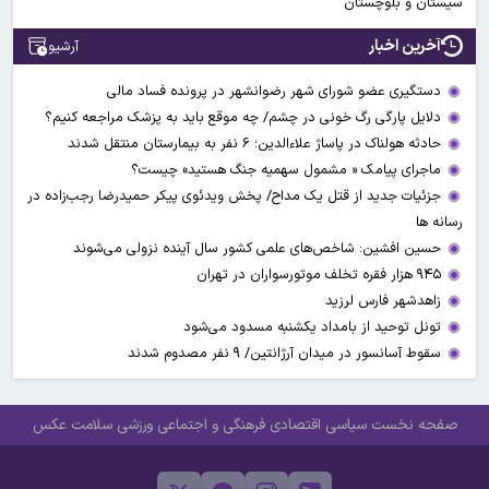
سیستان و بلوچستان
آخرین اخبار
آرشیو
دستگیری عضو شورای شهر رضوانشهر در پرونده فساد مالی
دلایل پارگی رگ خونی در چشم/ چه موقع باید به پزشک مراجعه کنیم؟
حادثه هولناک در پاساژ علاءالدین؛ ۶ نفر به بیمارستان منتقل شدند
ماجرای پیامک « مشمول سهمیه جنگ هستید» چیست؟
جزئیات جدید از قتل یک مداح/ پخش ویدئوی پیکر حمیدرضا رجب‌زاده در
رسانه ها
حسین افشین: شاخص‌های علمی کشور سال آینده نزولی می‌شوند
۹۴۵ هزار فقره تخلف موتورسواران در تهران
زاهدشهر فارس لرزید
تونل توحید از بامداد یکشنبه مسدود می‌شود
سقوط آسانسور در میدان آرژانتین/ ۹ نفر مصدوم شدند
صفحه نخست
سیاسی
اقتصادی
فرهنگی و اجتماعی
ورزشی
سلامت
عکس