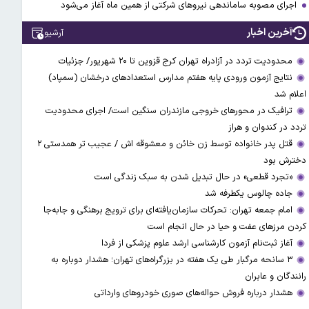
اجرای مصوبه ساماندهی نیرو‌های شرکتی از همین ماه آغاز می‌شود
آخرین اخبار
آرشیو
محدودیت تردد در آزادراه تهران کرج قزوین تا ۲۰ شهریور/ جزئیات
نتایج آزمون ورودی پایه هفتم مدارس استعدادهای درخشان (سمپاد)
اعلام شد
ترافیک در محورهای خروجی مازندران سنگین است/ اجرای محدودیت
تردد در کندوان و هراز
قتل پدر خانواده توسط زن خائن و معشوقه اش / عجیب تر همدستی ۲
دخترش بود
«تجرد قطعی» در حال تبدیل شدن به سبک زندگی است
جاده چالوس یکطرفه شد
امام جمعه تهران: تحرکات سازمان‌یافته‌ای برای ترویج برهنگی و جابه‌جا
کردن مرزهای عفت و حیا در حال انجام است
آغاز ثبت‌نام‌ آزمون کارشناسی ارشد علوم پزشکی از فردا
۳ سانحه مرگبار طی یک هفته در بزرگراه‌های تهران؛ هشدار دوباره به
رانندگان و عابران
هشدار درباره فروش حواله‌های صوری خودروهای وارداتی