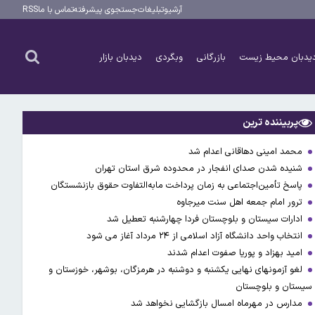
آرشیو
تبلیغات
جستجوی پیشرفته
تماس با ما
RSS
یدبان محیط زیست
بازرگانی
وبگردی
دیدبان بازار
پربیننده ترین
محمد امینی دهاقانی اعدام شد
شنیده شدن صدای انفجار در محدوده شرق استان تهران
پاسخ تأمین‌اجتماعی به زمان پرداخت مابه‌التفاوت حقوق بازنشستگان
ترور امام جمعه اهل سنت میرجاوه
ادارات سیستان و بلوچستان فردا چهارشنبه تعطیل شد
انتخاب واحد دانشگاه آزاد اسلامی از ۲۴ مرداد آغاز می شود
امید بهزاد و پوریا صفوت اعدام شدند
لغو آزمونهای نهایی یکشنبه و دوشنبه در هرمزگان، بوشهر، خوزستان و
سیستان و بلوچستان
مدارس در مهرماه امسال بازگشایی نخواهد شد