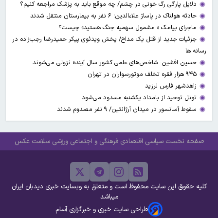
دلایل پارگی رگ خونی در چشم/ چه موقع باید به پزشک مراجعه کنیم؟
حادثه هولناک در پاساژ علاءالدین؛ ۶ نفر به بیمارستان منتقل شدند
ماجرای پیامک « مشمول سهمیه جنگ هستید» چیست؟
جزئیات جدید از قتل یک مداح/ پخش ویدئوی پیکر حمیدرضا رجب‌زاده در
رسانه ها
حسین افشین: شاخص‌های علمی کشور سال آینده نزولی می‌شوند
۹۴۵ هزار فقره تخلف موتورسواران در تهران
زاهدشهر فارس لرزید
تونل توحید از بامداد یکشنبه مسدود می‌شود
سقوط آسانسور در میدان آرژانتین/ ۹ نفر مصدوم شدند
صفحه نخست
سیاسی
اقتصادی
فرهنگی و اجتماعی
ورزشی
سلامت
عکس
کلیه حقوق این سایت محفوظ است و متعلق به وبسایت خبری دیدبان ایران
میباشد
طراحی سایت خبری و خبرگزاری آسام