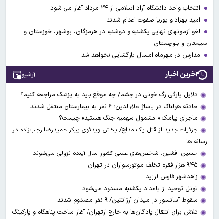
انتخاب واحد دانشگاه آزاد اسلامی از ۲۴ مرداد آغاز می شود
امید بهزاد و پوریا صفوت اعدام شدند
لغو آزمونهای نهایی یکشنبه و دوشنبه در هرمزگان، بوشهر، خوزستان و
سیستان و بلوچستان
مدارس در مهرماه امسال بازگشایی نخواهد شد
آخرین اخبار
آرشیو
دلایل پارگی رگ خونی در چشم/ چه موقع باید به پزشک مراجعه کنیم؟
حادثه هولناک در پاساژ علاءالدین؛ ۶ نفر به بیمارستان منتقل شدند
ماجرای پیامک « مشمول سهمیه جنگ هستید» چیست؟
جزئیات جدید از قتل یک مداح/ پخش ویدئوی پیکر حمیدرضا رجب‌زاده در
رسانه ها
حسین افشین: شاخص‌های علمی کشور سال آینده نزولی می‌شوند
۹۴۵ هزار فقره تخلف موتورسواران در تهران
زاهدشهر فارس لرزید
تونل توحید از بامداد یکشنبه مسدود می‌شود
سقوط آسانسور در میدان آرژانتین/ ۹ نفر مصدوم شدند
تلاش برای انتقال پادگان‌ها به خارج ازتهران/ آغاز ساخت پناهگاه و پارکینگ