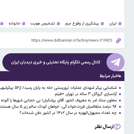
ایران
پیشگیری از وقوع جرم
تشخیص هویت
خانواده
کانال رسمی تلگرام پایگاه تحلیلی و خبری
دیدبان ایران
اخبار مرتبط
شناسایی پیکر شهدای عملیات تروریستی حله به پایان رسید/ از۵۲ پیکرشهید حله، ۳۶ پیکر زن،۱۲ پیکر مرد و ۴ پیکر نامعلوم است
آزادسازی گروگان ۳ ساله در تهران +فیلم
معاون ستاد امر به معروف کشور: آقای پزشکیان! بی حجابی شهرها را آلوده
۹۶ درصد متقاضیان فرزندخواندگی، خواهانِ کودک سالم زیر ۵ سال هستند
چه تعداد مجهول‌الهویه در سال ۱۴۰۲ در کشور دفن شده‌اند؟
ارسال نظر