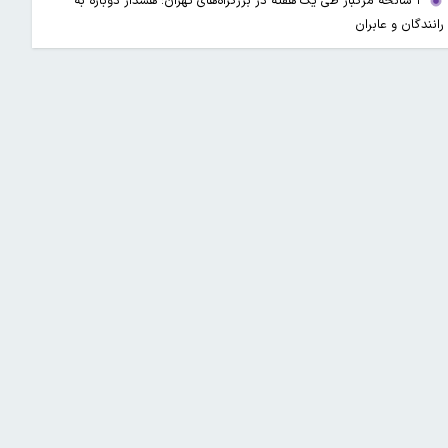
۳ سانحه مرگبار طی یک هفته در بزرگراه‌های تهران؛ هشدار دوباره به
رانندگان و عابران