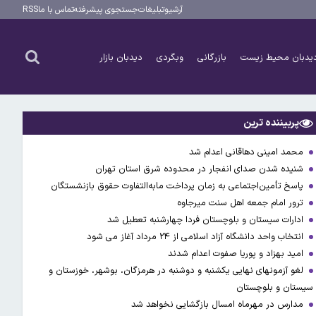
آرشیو
تبلیغات
جستجوی پیشرفته
تماس با ما
RSS
یدبان محیط زیست
بازرگانی
وبگردی
دیدبان بازار
پربیننده ترین
محمد امینی دهاقانی اعدام شد
شنیده شدن صدای انفجار در محدوده شرق استان تهران
پاسخ تأمین‌اجتماعی به زمان پرداخت مابه‌التفاوت حقوق بازنشستگان
ترور امام جمعه اهل سنت میرجاوه
ادارات سیستان و بلوچستان فردا چهارشنبه تعطیل شد
انتخاب واحد دانشگاه آزاد اسلامی از ۲۴ مرداد آغاز می شود
امید بهزاد و پوریا صفوت اعدام شدند
لغو آزمونهای نهایی یکشنبه و دوشنبه در هرمزگان، بوشهر، خوزستان و
سیستان و بلوچستان
مدارس در مهرماه امسال بازگشایی نخواهد شد