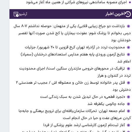
اجرای مصوبه ساماندهی نیرو‌های شرکتی از همین ماه آغاز می‌شود
آخرین اخبار
آرشیو
بازداشت دو جراح زیبایی قلابی/ یکی از متهمان: حوصله نداشتم ۷-۸ سال
درس بخوانم تا پزشک شوم؛ عفونت بیماران یا کج شدن صورت آنها تقصبر
خودشان بود
محدودیت تردد در آزادراه تهران کرج قزوین تا ۲۰ شهریور/ جزئیات
نتایج آزمون ورودی پایه هفتم مدارس استعدادهای درخشان (سمپاد)
اعلام شد
ترافیک در محورهای خروجی مازندران سنگین است/ اجرای محدودیت
تردد در کندوان و هراز
قتل پدر خانواده توسط زن خائن و معشوقه اش / عجیب تر همدستی ۲
دخترش بود
«تجرد قطعی» در حال تبدیل شدن به سبک زندگی است
جاده چالوس یکطرفه شد
امام جمعه تهران: تحرکات سازمان‌یافته‌ای برای ترویج برهنگی و جابه‌جا
کردن مرزهای عفت و حیا در حال انجام است
آغاز ثبت‌نام‌ آزمون کارشناسی ارشد علوم پزشکی از فردا