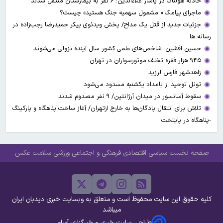
حادثه هولناک در پاساژ علاءالدین؛ ۶ نفر به بیمارستان منتقل شدند
ماجرای پیامک « مشمول سهمیه جنگ هستید» چیست؟
جزئیات جدید از قتل یک مداح/ پخش ویدئوی پیکر حمیدرضا رجب‌زاده در
رسانه ها
حسین افشین: شاخص‌های علمی کشور سال آینده نزولی می‌شوند
۹۴۵ هزار فقره تخلف موتورسواران در تهران
زاهدشهر فارس لرزید
تونل توحید از بامداد یکشنبه مسدود می‌شود
سقوط آسانسور در میدان آرژانتین/ ۹ نفر مصدوم شدند
تلاش برای انتقال پادگان‌ها به خارج ازتهران/ آغاز ساخت پناهگاه و پارکینگ
-پناهگاه در پایتخت
صفحه نخست
سیاسی
اقتصادی
فرهنگی و اجتماعی
ورزشی
سلامت
عکس
کلیه حقوق این سایت محفوظ است و متعلق به وبسایت خبری دیدبان ایران
میباشد
طراحی سایت خبری و خبرگزاری آسام