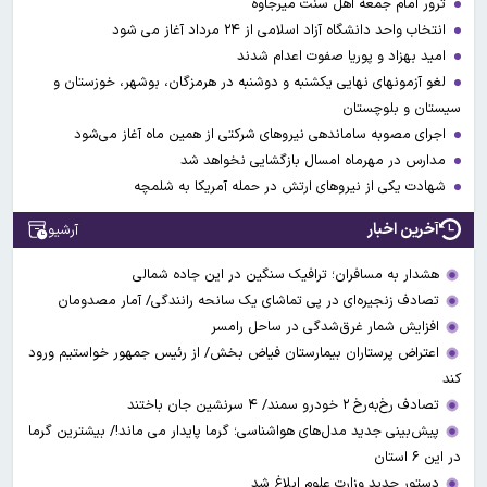
ترور امام جمعه اهل سنت میرجاوه
انتخاب واحد دانشگاه آزاد اسلامی از ۲۴ مرداد آغاز می شود
امید بهزاد و پوریا صفوت اعدام شدند
لغو آزمونهای نهایی یکشنبه و دوشنبه در هرمزگان، بوشهر، خوزستان و
سیستان و بلوچستان
اجرای مصوبه ساماندهی نیرو‌های شرکتی از همین ماه آغاز می‌شود
مدارس در مهرماه امسال بازگشایی نخواهد شد
شهادت یکی از نیروهای ارتش در حمله آمریکا به شلمچه
آخرین اخبار
آرشیو
هشدار به مسافران؛ ترافیک سنگین در این جاده شمالی
تصادف زنجیره‌ای در پی تماشای یک سانحه رانندگی/ آمار مصدومان
افزایش شمار غرق‌شدگی در ساحل رامسر
اعتراض پرستاران بیمارستان فیاض بخش/ از رئیس جمهور خواستیم ورود
کند
تصادف رخ‌به‌رخ ۲ خودرو سمند/ ۴ سرنشین جان باختند
پیش‌بینی جدید مدل‌های هواشناسی؛ گرما پایدار می ماند!/ بیشترین گرما
در این ۶ استان
دستور جدید وزارت علوم ابلاغ شد