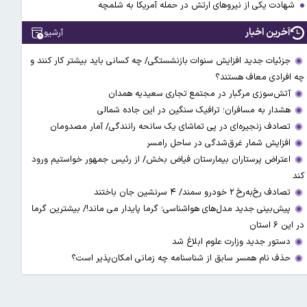
شهادت یکی از نیروهای ارتش در حمله آمریکا به شلمچه
آخرین اخبار
آرشیو
جزئیات جدید افزایش سنوات بازنشستگی/ چه کسانی باید بیشتر کار کنند و
چه افرادی معاف هستند؟
آتش‌سوزی مرگبار در مجتمع تجاری سعیدیه همدان
هشدار به مسافران؛ ترافیک سنگین در این جاده شمالی
تصادف زنجیره‌ای در پی تماشای یک سانحه رانندگی/ آمار مصدومان
افزایش شمار غرق‌شدگی در ساحل رامسر
اعتراض پرستاران بیمارستان فیاض بخش/ از رئیس جمهور خواستیم ورود
کند
تصادف رخ‌به‌رخ ۲ خودرو سمند/ ۴ سرنشین جان باختند
پیش‌بینی جدید مدل‌های هواشناسی؛ گرما پایدار می ماند!/ بیشترین گرما
در این ۶ استان
دستور جدید وزارت علوم ابلاغ شد
حذف نام همسر سابق از شناسنامه چه زمانی امکان‌پذیر است؟