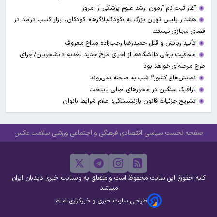
آغاز ثبت نام آزمون ارشد علوم پزشکی از امروز
هشدار پلیس تهران بزرگ به «کودک‌بلاگرها»؛ کودکان، ابزار کسب درآمد در
فضای مجازی نیستند
تأیید ربایش و قتل حمیدرضا رجب‌زاده مداح معروف
معافیت برخی دانشگاه‌ها از اجرای طرح جدید تغذیه دانشجویان/اجرای
طرح مرحله‌ای خواهد بود
نمایش‌های کشور٢ شب به صحنه نمی‌روند
ترافیک سنگین در محورهای اصلی پایتخت
تشریح جزئیات قانون بازنشستگی؛ اعلام شرایط بانوان
صفحه نخست
سیاسی
اقتصادی
فرهنگی و اجتماعی
ورزشی
سلامت
عکس
کلیه حقوق این سایت محفوظ است و متعلق به وبسایت خبری دیدبان ایران
میباشد
طراحی سایت خبری و خبرگزاری آسام