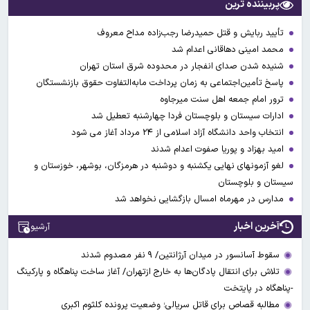
پربیننده ترین
تأیید ربایش و قتل حمیدرضا رجب‌زاده مداح معروف
محمد امینی دهاقانی اعدام شد
شنیده شدن صدای انفجار در محدوده شرق استان تهران
پاسخ تأمین‌اجتماعی به زمان پرداخت مابه‌التفاوت حقوق بازنشستگان
ترور امام جمعه اهل سنت میرجاوه
ادارات سیستان و بلوچستان فردا چهارشنبه تعطیل شد
انتخاب واحد دانشگاه آزاد اسلامی از ۲۴ مرداد آغاز می شود
امید بهزاد و پوریا صفوت اعدام شدند
لغو آزمونهای نهایی یکشنبه و دوشنبه در هرمزگان، بوشهر، خوزستان و
سیستان و بلوچستان
مدارس در مهرماه امسال بازگشایی نخواهد شد
آخرین اخبار
آرشیو
سقوط آسانسور در میدان آرژانتین/ ۹ نفر مصدوم شدند
تلاش برای انتقال پادگان‌ها به خارج ازتهران/ آغاز ساخت پناهگاه و پارکینگ
-پناهگاه در پایتخت
مطالبه قصاص برای قاتل سریالی؛ وضعیت پرونده کلثوم اکبری