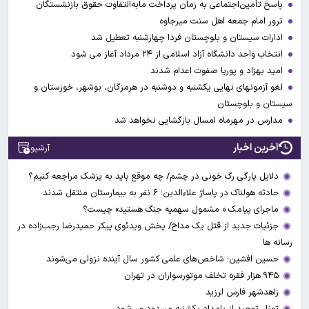
پاسخ تأمین‌اجتماعی به زمان پرداخت مابه‌التفاوت حقوق بازنشستگان
ترور امام جمعه اهل سنت میرجاوه
ادارات سیستان و بلوچستان فردا چهارشنبه تعطیل شد
انتخاب واحد دانشگاه آزاد اسلامی از ۲۴ مرداد آغاز می شود
امید بهزاد و پوریا صفوت اعدام شدند
لغو آزمونهای نهایی یکشنبه و دوشنبه در هرمزگان، بوشهر، خوزستان و
سیستان و بلوچستان
مدارس در مهرماه امسال بازگشایی نخواهد شد
آخرین اخبار
آرشیو
دلایل پارگی رگ خونی در چشم/ چه موقع باید به پزشک مراجعه کنیم؟
حادثه هولناک در پاساژ علاءالدین؛ ۶ نفر به بیمارستان منتقل شدند
ماجرای پیامک « مشمول سهمیه جنگ هستید» چیست؟
جزئیات جدید از قتل یک مداح/ پخش ویدئوی پیکر حمیدرضا رجب‌زاده در
رسانه ها
حسین افشین: شاخص‌های علمی کشور سال آینده نزولی می‌شوند
۹۴۵ هزار فقره تخلف موتورسواران در تهران
زاهدشهر فارس لرزید
تونل توحید از بامداد یکشنبه مسدود می‌شود