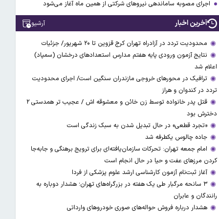
اجرای مصوبه ساماندهی نیرو‌های شرکتی از همین ماه آغاز می‌شود
آخرین اخبار
آرشیو
محدودیت تردد در آزادراه تهران کرج قزوین تا ۲۰ شهریور/ جزئیات
نتایج آزمون ورودی پایه هفتم مدارس استعدادهای درخشان (سمپاد)
اعلام شد
ترافیک در محورهای خروجی مازندران سنگین است/ اجرای محدودیت
تردد در کندوان و هراز
قتل پدر خانواده توسط زن خائن و معشوقه اش / عجیب تر همدستی ۲
دخترش بود
«تجرد قطعی» در حال تبدیل شدن به سبک زندگی است
جاده چالوس یکطرفه شد
امام جمعه تهران: تحرکات سازمان‌یافته‌ای برای ترویج برهنگی و جابه‌جا
کردن مرزهای عفت و حیا در حال انجام است
آغاز ثبت‌نام‌ آزمون کارشناسی ارشد علوم پزشکی از فردا
۳ سانحه مرگبار طی یک هفته در بزرگراه‌های تهران؛ هشدار دوباره به
رانندگان و عابران
هشدار درباره فروش حواله‌های صوری خودروهای وارداتی