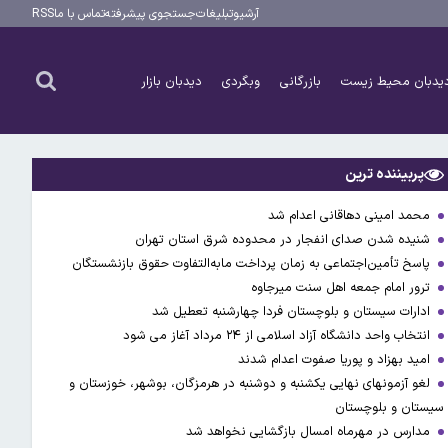
آرشیو
تبلیغات
جستجوی پیشرفته
تماس با ما
RSS
یدبان محیط زیست
بازرگانی
وبگردی
دیدبان بازار
پربیننده ترین
محمد امینی دهاقانی اعدام شد
شنیده شدن صدای انفجار در محدوده شرق استان تهران
پاسخ تأمین‌اجتماعی به زمان پرداخت مابه‌التفاوت حقوق بازنشستگان
ترور امام جمعه اهل سنت میرجاوه
ادارات سیستان و بلوچستان فردا چهارشنبه تعطیل شد
انتخاب واحد دانشگاه آزاد اسلامی از ۲۴ مرداد آغاز می شود
امید بهزاد و پوریا صفوت اعدام شدند
لغو آزمونهای نهایی یکشنبه و دوشنبه در هرمزگان، بوشهر، خوزستان و
سیستان و بلوچستان
مدارس در مهرماه امسال بازگشایی نخواهد شد