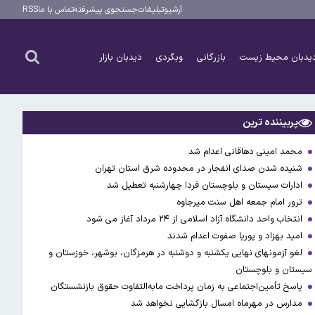
آرشیو
تبلیغات
جستجوی پیشرفته
تماس با ما
RSS
یدبان محیط زیست
بازرگانی
وبگردی
دیدبان بازار
پربیننده ترین
محمد امینی دهاقانی اعدام شد
شنیده شدن صدای انفجار در محدوده شرق استان تهران
ادارات سیستان و بلوچستان فردا چهارشنبه تعطیل شد
ترور امام جمعه اهل سنت میرجاوه
انتخاب واحد دانشگاه آزاد اسلامی از ۲۴ مرداد آغاز می شود
امید بهزاد و پوریا صفوت اعدام شدند
لغو آزمونهای نهایی یکشنبه و دوشنبه در هرمزگان، بوشهر، خوزستان و
سیستان و بلوچستان
پاسخ تأمین‌اجتماعی به زمان پرداخت مابه‌التفاوت حقوق بازنشستگان
مدارس در مهرماه امسال بازگشایی نخواهد شد