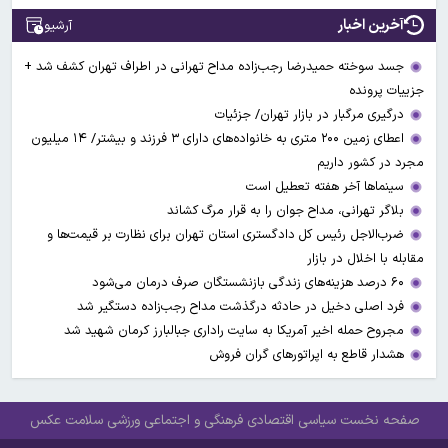
آخرین اخبار
آرشیو
جسد سوخته حمیدرضا رجب‌زاده مداح تهرانی در اطراف تهران کشف شد +
جزییات پرونده
درگیری مرگبار در بازار تهران/ جزئیات
اعطای زمین ۲۰۰ متری به خانواده‌های دارای ۳ فرزند و بیشتر/ ۱۴ میلیون
مجرد در کشور داریم
سینماها آخر هفته تعطیل است
بلاگر تهرانی، مداح جوان را به قرار مرگ کشاند
ضرب‌الاجل رئیس کل دادگستری استان تهران برای نظارت بر قیمت‌ها و
مقابله با اخلال در بازار
۶۰ درصد هزینه‌های زندگی بازنشستگان صرف درمان می‌شود
فرد اصلی دخیل در حادثه درگذشت مداح رجب‌زاده دستگیر شد
مجروح حمله اخیر آمریکا به سایت راداری جبالبارز کرمان شهید شد
هشدار قاطع به اپراتورهای گران فروش
صفحه نخست
سیاسی
اقتصادی
فرهنگی و اجتماعی
ورزشی
سلامت
عکس