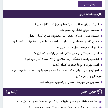
ارسال نظر
پربیننده ترین
تأیید ربایش و قتل حمیدرضا رجب‌زاده مداح معروف
محمد امینی دهاقانی اعدام شد
شنیده شدن صدای انفجار در محدوده شرق استان تهران
پاسخ تأمین‌اجتماعی به زمان پرداخت مابه‌التفاوت حقوق بازنشستگان
ترور امام جمعه اهل سنت میرجاوه
ادارات سیستان و بلوچستان فردا چهارشنبه تعطیل شد
انتخاب واحد دانشگاه آزاد اسلامی از ۲۴ مرداد آغاز می شود
امید بهزاد و پوریا صفوت اعدام شدند
لغو آزمونهای نهایی یکشنبه و دوشنبه در هرمزگان، بوشهر، خوزستان و
سیستان و بلوچستان
مدارس در مهرماه امسال بازگشایی نخواهد شد
آخرین اخبار
آرشیو
حادثه هولناک در پاساژ علاءالدین؛ ۶ نفر به بیمارستان منتقل شدند
ماجرای پیامک « مشمول سهمیه جنگ هستید» چیست؟