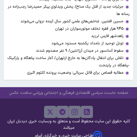
جزئیات جدید از قتل یک مداح/ پخش ویدئوی پیکر حمیدرضا رجب‌زاده در
رسانه ها
حسین افشین: شاخص‌های علمی کشور سال آینده نزولی می‌شوند
۹۴۵ هزار فقره تخلف موتورسواران در تهران
زاهدشهر فارس لرزید
تونل توحید از بامداد یکشنبه مسدود می‌شود
سقوط آسانسور در میدان آرژانتین/ ۹ نفر مصدوم شدند
تلاش برای انتقال پادگان‌ها به خارج ازتهران/ آغاز ساخت پناهگاه و پارکینگ
-پناهگاه در پایتخت
مطالبه قصاص برای قاتل سریالی؛ وضعیت پرونده کلثوم اکبری
صفحه نخست
سیاسی
اقتصادی
فرهنگی و اجتماعی
ورزشی
سلامت
عکس
کلیه حقوق این سایت محفوظ است و متعلق به وبسایت خبری دیدبان ایران
میباشد
طراحی سایت خبری و خبرگزاری آسام