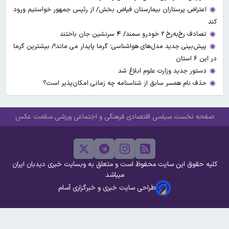
اعتراض پرستاران بیمارستان فیاض بخش/ از رئیس جمهور خواستیم ورود
کند
تصادف رخ‌به‌رخ ۲ خودرو سمند/ ۴ سرنشین جان باختند
پیش‌بینی جدید مدل‌های هواشناسی؛ گرما پایدار می ماند!/ بیشترین گرما
در این ۶ استان
دستور جدید وزارت علوم ابلاغ شد
حذف نام همسر سابق از شناسنامه چه زمانی امکان‌پذیر است؟
صفحه نخست
سیاسی
اقتصادی
فرهنگی و اجتماعی
ورزشی
سلامت
عکس
کلیه حقوق این سایت محفوظ است و متعلق به وبسایت خبری دیدبان ایران
میباشد
طراحی سایت خبری و خبرگزاری آسام