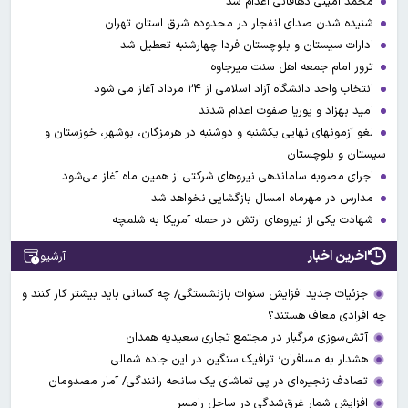
محمد امینی دهاقانی اعدام شد
شنیده شدن صدای انفجار در محدوده شرق استان تهران
ادارات سیستان و بلوچستان فردا چهارشنبه تعطیل شد
ترور امام جمعه اهل سنت میرجاوه
انتخاب واحد دانشگاه آزاد اسلامی از ۲۴ مرداد آغاز می شود
امید بهزاد و پوریا صفوت اعدام شدند
لغو آزمونهای نهایی یکشنبه و دوشنبه در هرمزگان، بوشهر، خوزستان و
سیستان و بلوچستان
اجرای مصوبه ساماندهی نیرو‌های شرکتی از همین ماه آغاز می‌شود
مدارس در مهرماه امسال بازگشایی نخواهد شد
شهادت یکی از نیروهای ارتش در حمله آمریکا به شلمچه
آخرین اخبار
آرشیو
جزئیات جدید افزایش سنوات بازنشستگی/ چه کسانی باید بیشتر کار کنند و
چه افرادی معاف هستند؟
آتش‌سوزی مرگبار در مجتمع تجاری سعیدیه همدان
هشدار به مسافران؛ ترافیک سنگین در این جاده شمالی
تصادف زنجیره‌ای در پی تماشای یک سانحه رانندگی/ آمار مصدومان
افزایش شمار غرق‌شدگی در ساحل رامسر