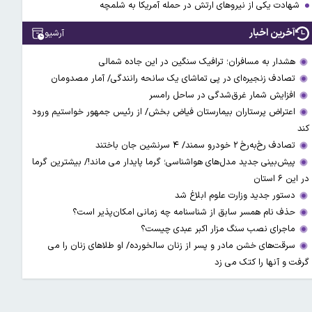
شهادت یکی از نیروهای ارتش در حمله آمریکا به شلمچه
آخرین اخبار
آرشیو
هشدار به مسافران؛ ترافیک سنگین در این جاده شمالی
تصادف زنجیره‌ای در پی تماشای یک سانحه رانندگی/ آمار مصدومان
افزایش شمار غرق‌شدگی در ساحل رامسر
اعتراض پرستاران بیمارستان فیاض بخش/ از رئیس جمهور خواستیم ورود
کند
تصادف رخ‌به‌رخ ۲ خودرو سمند/ ۴ سرنشین جان باختند
پیش‌بینی جدید مدل‌های هواشناسی؛ گرما پایدار می ماند!/ بیشترین گرما
در این ۶ استان
دستور جدید وزارت علوم ابلاغ شد
حذف نام همسر سابق از شناسنامه چه زمانی امکان‌پذیر است؟
ماجرای نصب سنگ مزار اکبر عبدی چیست؟
سرقت‌های خشن مادر و پسر از زنان سالخورده/ او طلاهای زنان را می
گرفت و آنها را کتک می زد