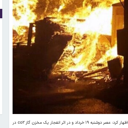
؛ رسول غلامیان، سرپرست اورژانس نطنز اظهار کرد: عصر دوشنبه ۱۹ خرداد و در اثر انفجار یک مخزن گاز co۲ در