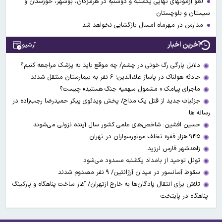
لغو آزمونهای نهایی یکشنبه و دوشنبه در هرمزگان، بوشهر، خوزستان و
سیستان و بلوچستان
مدارس در مهرماه امسال بازگشایی نخواهد شد
آخرین اخبار
آرشیو
دلایل پارگی رگ خونی در چشم/ چه موقع باید به پزشک مراجعه کنیم؟
حادثه هولناک در پاساژ علاءالدین؛ ۶ نفر به بیمارستان منتقل شدند
ماجرای پیامک « مشمول سهمیه جنگ هستید» چیست؟
جزئیات جدید از قتل یک مداح/ پخش ویدئوی پیکر حمیدرضا رجب‌زاده در
رسانه ها
حسین افشین: شاخص‌های علمی کشور سال آینده نزولی می‌شوند
۹۴۵ هزار فقره تخلف موتورسواران در تهران
زاهدشهر فارس لرزید
تونل توحید از بامداد یکشنبه مسدود می‌شود
سقوط آسانسور در میدان آرژانتین/ ۹ نفر مصدوم شدند
تلاش برای انتقال پادگان‌ها به خارج ازتهران/ آغاز ساخت پناهگاه و پارکینگ
-پناهگاه در پایتخت