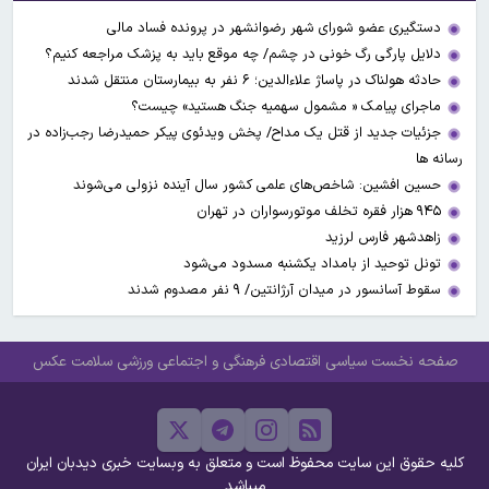
دستگیری عضو شورای شهر رضوانشهر در پرونده فساد مالی
دلایل پارگی رگ خونی در چشم/ چه موقع باید به پزشک مراجعه کنیم؟
حادثه هولناک در پاساژ علاءالدین؛ ۶ نفر به بیمارستان منتقل شدند
ماجرای پیامک « مشمول سهمیه جنگ هستید» چیست؟
جزئیات جدید از قتل یک مداح/ پخش ویدئوی پیکر حمیدرضا رجب‌زاده در
رسانه ها
حسین افشین: شاخص‌های علمی کشور سال آینده نزولی می‌شوند
۹۴۵ هزار فقره تخلف موتورسواران در تهران
زاهدشهر فارس لرزید
تونل توحید از بامداد یکشنبه مسدود می‌شود
سقوط آسانسور در میدان آرژانتین/ ۹ نفر مصدوم شدند
صفحه نخست
سیاسی
اقتصادی
فرهنگی و اجتماعی
ورزشی
سلامت
عکس
کلیه حقوق این سایت محفوظ است و متعلق به وبسایت خبری دیدبان ایران
میباشد