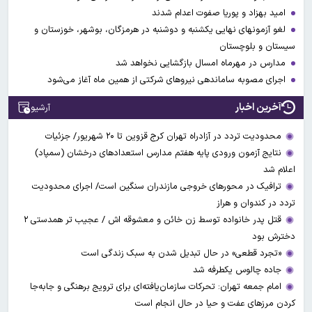
امید بهزاد و پوریا صفوت اعدام شدند
لغو آزمونهای نهایی یکشنبه و دوشنبه در هرمزگان، بوشهر، خوزستان و
سیستان و بلوچستان
مدارس در مهرماه امسال بازگشایی نخواهد شد
اجرای مصوبه ساماندهی نیرو‌های شرکتی از همین ماه آغاز می‌شود
آخرین اخبار
آرشیو
محدودیت تردد در آزادراه تهران کرج قزوین تا ۲۰ شهریور/ جزئیات
نتایج آزمون ورودی پایه هفتم مدارس استعدادهای درخشان (سمپاد)
اعلام شد
ترافیک در محورهای خروجی مازندران سنگین است/ اجرای محدودیت
تردد در کندوان و هراز
قتل پدر خانواده توسط زن خائن و معشوقه اش / عجیب تر همدستی ۲
دخترش بود
«تجرد قطعی» در حال تبدیل شدن به سبک زندگی است
جاده چالوس یکطرفه شد
امام جمعه تهران: تحرکات سازمان‌یافته‌ای برای ترویج برهنگی و جابه‌جا
کردن مرزهای عفت و حیا در حال انجام است