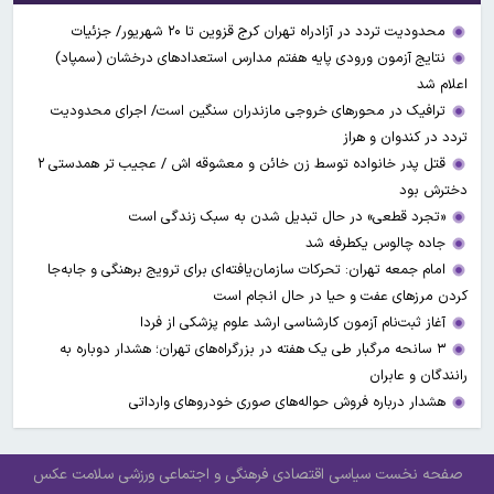
محدودیت تردد در آزادراه تهران کرج قزوین تا ۲۰ شهریور/ جزئیات
نتایج آزمون ورودی پایه هفتم مدارس استعدادهای درخشان (سمپاد)
اعلام شد
ترافیک در محورهای خروجی مازندران سنگین است/ اجرای محدودیت
تردد در کندوان و هراز
قتل پدر خانواده توسط زن خائن و معشوقه اش / عجیب تر همدستی ۲
دخترش بود
«تجرد قطعی» در حال تبدیل شدن به سبک زندگی است
جاده چالوس یکطرفه شد
امام جمعه تهران: تحرکات سازمان‌یافته‌ای برای ترویج برهنگی و جابه‌جا
کردن مرزهای عفت و حیا در حال انجام است
آغاز ثبت‌نام‌ آزمون کارشناسی ارشد علوم پزشکی از فردا
۳ سانحه مرگبار طی یک هفته در بزرگراه‌های تهران؛ هشدار دوباره به
رانندگان و عابران
هشدار درباره فروش حواله‌های صوری خودروهای وارداتی
صفحه نخست
سیاسی
اقتصادی
فرهنگی و اجتماعی
ورزشی
سلامت
عکس