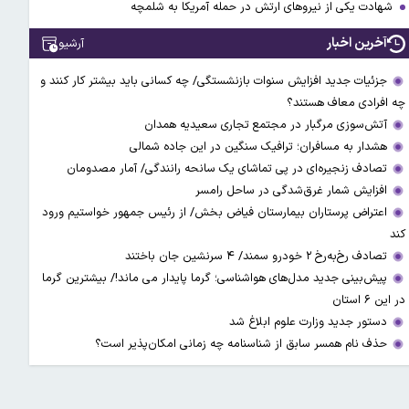
شهادت یکی از نیروهای ارتش در حمله آمریکا به شلمچه
آخرین اخبار
آرشیو
جزئیات جدید افزایش سنوات بازنشستگی/ چه کسانی باید بیشتر کار کنند و
چه افرادی معاف هستند؟
آتش‌سوزی مرگبار در مجتمع تجاری سعیدیه همدان
هشدار به مسافران؛ ترافیک سنگین در این جاده شمالی
تصادف زنجیره‌ای در پی تماشای یک سانحه رانندگی/ آمار مصدومان
افزایش شمار غرق‌شدگی در ساحل رامسر
اعتراض پرستاران بیمارستان فیاض بخش/ از رئیس جمهور خواستیم ورود
کند
تصادف رخ‌به‌رخ ۲ خودرو سمند/ ۴ سرنشین جان باختند
پیش‌بینی جدید مدل‌های هواشناسی؛ گرما پایدار می ماند!/ بیشترین گرما
در این ۶ استان
دستور جدید وزارت علوم ابلاغ شد
حذف نام همسر سابق از شناسنامه چه زمانی امکان‌پذیر است؟