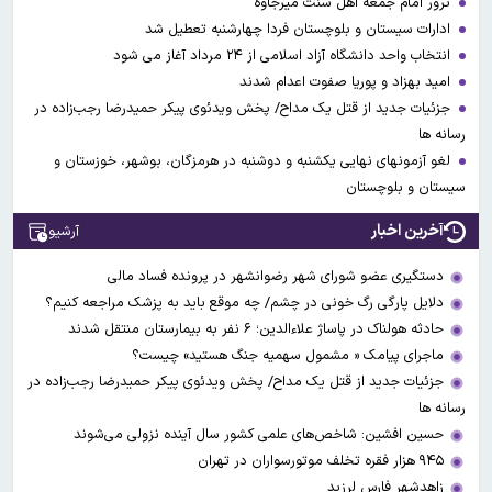
ترور امام جمعه اهل سنت میرجاوه
ادارات سیستان و بلوچستان فردا چهارشنبه تعطیل شد
انتخاب واحد دانشگاه آزاد اسلامی از ۲۴ مرداد آغاز می شود
امید بهزاد و پوریا صفوت اعدام شدند
جزئیات جدید از قتل یک مداح/ پخش ویدئوی پیکر حمیدرضا رجب‌زاده در
رسانه ها
لغو آزمونهای نهایی یکشنبه و دوشنبه در هرمزگان، بوشهر، خوزستان و
سیستان و بلوچستان
آخرین اخبار
آرشیو
دستگیری عضو شورای شهر رضوانشهر در پرونده فساد مالی
دلایل پارگی رگ خونی در چشم/ چه موقع باید به پزشک مراجعه کنیم؟
حادثه هولناک در پاساژ علاءالدین؛ ۶ نفر به بیمارستان منتقل شدند
ماجرای پیامک « مشمول سهمیه جنگ هستید» چیست؟
جزئیات جدید از قتل یک مداح/ پخش ویدئوی پیکر حمیدرضا رجب‌زاده در
رسانه ها
حسین افشین: شاخص‌های علمی کشور سال آینده نزولی می‌شوند
۹۴۵ هزار فقره تخلف موتورسواران در تهران
زاهدشهر فارس لرزید