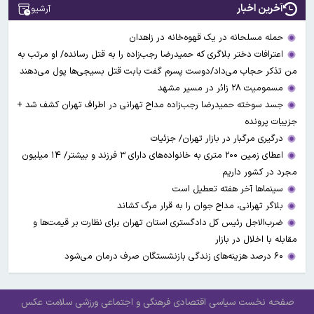
آخرین اخبار
آرشیو
حمله مسلحانه در یک قهوه‌خانه در زاهدان
اعترافات دختر بلاگری که حمیدرضا رجب‌زاده را به قتل رسانده/ او مرتب به
من تذکر حجاب می‌داد/دوست پسرم گفت بابت قتل بسیجی‌ها پول می‌دهند
مسمومیت ۲۸ زائر در مسیر مشهد
جسد سوخته حمیدرضا رجب‌زاده مداح تهرانی در اطراف تهران کشف شد +
جزییات پرونده
درگیری مرگبار در بازار تهران/ جزئیات
اعطای زمین ۲۰۰ متری به خانواده‌های دارای ۳ فرزند و بیشتر/ ۱۴ میلیون
مجرد در کشور داریم
سینماها آخر هفته تعطیل است
بلاگر تهرانی، مداح جوان را به قرار مرگ کشاند
ضرب‌الاجل رئیس کل دادگستری استان تهران برای نظارت بر قیمت‌ها و
مقابله با اخلال در بازار
۶۰ درصد هزینه‌های زندگی بازنشستگان صرف درمان می‌شود
صفحه نخست
سیاسی
اقتصادی
فرهنگی و اجتماعی
ورزشی
سلامت
عکس