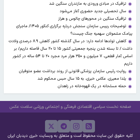
ترافیک در مبادی ورودی به مازندران سنگین شد
سال تحصیلی جدید حضوری آغاز می‌شود
ترافیک سنگین در محورهای چالوس و هراز
توضیحات رییس سازمان سنجش درباره برگزاری کنکور ۱۴۰۵/ ماجرای
پیامک مشمولان سهمیه جنگ چیست؟
کاهش تولدها ادامه دارد؛ در سال گذشته کشور کاهش ۸.۹ درصدی ولادت
داشت / تا بسته شدن پنجره جمعیتی کشور ۱۵ تا ۲۰ سال فاصله داریم/ بر
اساس آمار قطعی، ۷ میلیون و ۳۵۰ هزار مرد مجرد ۲۰ تا ۵۴ ساله در کشور
داریم
روایت رئیس سازمان پزشکی قانونی از روند برداشت عضو متوفیان
یلدا معیری، عکاس خبری، به ۱۵ سال حبس محکوم شد
حمله مسلحانه در یک قهوه‌خانه در زاهدان
صفحه نخست
سیاسی
اقتصادی
فرهنگی و اجتماعی
ورزشی
سلامت
عکس
کلیه حقوق این سایت محفوظ است و متعلق به وبسایت خبری دیدبان ایران