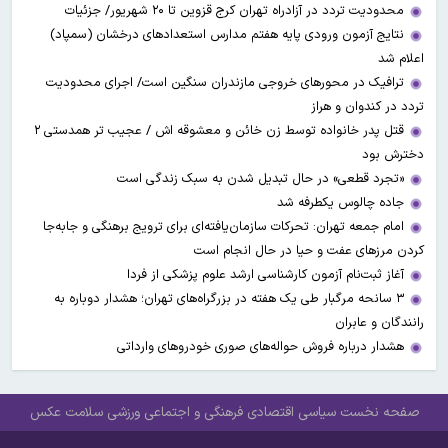
محدودیت تردد در آزادراه تهران کرج قزوین تا ۲۰ شهریور/ جزئیات
نتایج آزمون ورودی پایه هفتم مدارس استعدادهای درخشان (سمپاد)
اعلام شد
ترافیک در محورهای خروجی مازندران سنگین است/ اجرای محدودیت
تردد در کندوان و هراز
قتل پدر خانواده توسط زن خائن و معشوقه اش / عجیب تر همدستی ۲
دخترش بود
«تجرد قطعی» در حال تبدیل شدن به سبک زندگی است
جاده چالوس یکطرفه شد
امام جمعه تهران: تحرکات سازمان‌یافته‌ای برای ترویج برهنگی و جابه‌جا
کردن مرزهای عفت و حیا در حال انجام است
آغاز ثبت‌نام‌ آزمون کارشناسی ارشد علوم پزشکی از فردا
۳ سانحه مرگبار طی یک هفته در بزرگراه‌های تهران؛ هشدار دوباره به
رانندگان و عابران
هشدار درباره فروش حواله‌های صوری خودروهای وارداتی
صفحه نخست
سیاسی
اقتصادی
فرهنگی و اجتماعی
ورزشی
سلامت
عکس