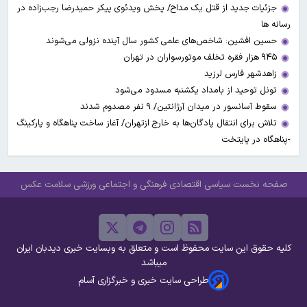
جزئیات جدید از قتل یک مداح/ پخش ویدئوی پیکر حمیدرضا رجب‌زاده در
رسانه ها
حسین افشین: شاخص‌های علمی کشور سال آینده نزولی می‌شوند
۹۴۵ هزار فقره تخلف موتورسواران در تهران
زاهدشهر فارس لرزید
تونل توحید از بامداد یکشنبه مسدود می‌شود
سقوط آسانسور در میدان آرژانتین/ ۹ نفر مصدوم شدند
تلاش برای انتقال پادگان‌ها به خارج ازتهران/ آغاز ساخت پناهگاه و پارکینگ
-پناهگاه در پایتخت
صفحه نخست
سیاسی
اقتصادی
فرهنگی و اجتماعی
ورزشی
سلامت
عکس
کلیه حقوق این سایت محفوظ است و متعلق به وبسایت خبری دیدبان ایران
میباشد
طراحی سایت خبری و خبرگزاری آسام