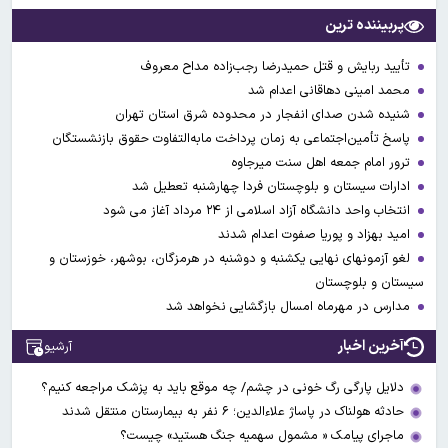
پربیننده ترین
تأیید ربایش و قتل حمیدرضا رجب‌زاده مداح معروف
محمد امینی دهاقانی اعدام شد
شنیده شدن صدای انفجار در محدوده شرق استان تهران
پاسخ تأمین‌اجتماعی به زمان پرداخت مابه‌التفاوت حقوق بازنشستگان
ترور امام جمعه اهل سنت میرجاوه
ادارات سیستان و بلوچستان فردا چهارشنبه تعطیل شد
انتخاب واحد دانشگاه آزاد اسلامی از ۲۴ مرداد آغاز می شود
امید بهزاد و پوریا صفوت اعدام شدند
لغو آزمونهای نهایی یکشنبه و دوشنبه در هرمزگان، بوشهر، خوزستان و
سیستان و بلوچستان
مدارس در مهرماه امسال بازگشایی نخواهد شد
آخرین اخبار
آرشیو
دلایل پارگی رگ خونی در چشم/ چه موقع باید به پزشک مراجعه کنیم؟
حادثه هولناک در پاساژ علاءالدین؛ ۶ نفر به بیمارستان منتقل شدند
ماجرای پیامک « مشمول سهمیه جنگ هستید» چیست؟