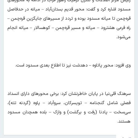
رئیس مرکز اطلاعات و کنترل ترافیک راهور فراجا در ادامه به محورهای
مسدود اشاره کرد و گفت: محور قدیم بستان‌آباد – میانه در حدفاصل
قره‌چمن تا میانه مسدود بوده و تردد از مسیرهای جایگزین قره‌چمن –
راه فرعی هشترود – میانه و مسیر قره‌چمن – کوهسالار – میانه انجام
می‌شود.
وی افزود: محور پاتاوه – دهدشت نیز تا اطلاع بعدی مسدود است.
سرهنگ قلی‌نیا در پایان خاطرنشان کرد: برخی محورهای دارای انسداد
فصلی شامل گنجنامه – تویسرکان، سروآباد – پاوه (گردنه تته)،
سی‌سخت – پادنا (رفت و برگشت) و وازک – بلده همچنان مسدود
هستند.