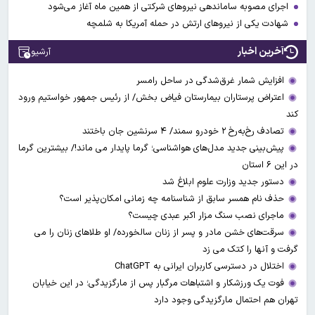
اجرای مصوبه ساماندهی نیرو‌های شرکتی از همین ماه آغاز می‌شود
شهادت یکی از نیروهای ارتش در حمله آمریکا به شلمچه
آخرین اخبار
آرشیو
افزایش شمار غرق‌شدگی در ساحل رامسر
اعتراض پرستاران بیمارستان فیاض بخش/ از رئیس جمهور خواستیم ورود
کند
تصادف رخ‌به‌رخ ۲ خودرو سمند/ ۴ سرنشین جان باختند
پیش‌بینی جدید مدل‌های هواشناسی؛ گرما پایدار می ماند!/ بیشترین گرما
در این ۶ استان
دستور جدید وزارت علوم ابلاغ شد
حذف نام همسر سابق از شناسنامه چه زمانی امکان‌پذیر است؟
ماجرای نصب سنگ مزار اکبر عبدی چیست؟
سرقت‌های خشن مادر و پسر از زنان سالخورده/ او طلاهای زنان را می
گرفت و آنها را کتک می زد
اختلال در دسترسی کاربران ایرانی به ChatGPT
فوت یک ورزشکار و اشتباهات مرگبار پس از مارگزیدگی؛ در این خیابان
تهران هم احتمال مارگزیدگی وجود دارد