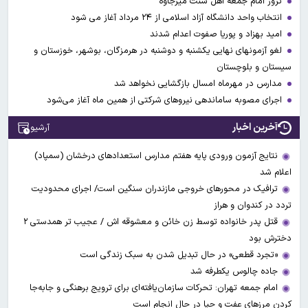
ترور امام جمعه اهل سنت میرجاوه
انتخاب واحد دانشگاه آزاد اسلامی از ۲۴ مرداد آغاز می شود
امید بهزاد و پوریا صفوت اعدام شدند
لغو آزمونهای نهایی یکشنبه و دوشنبه در هرمزگان، بوشهر، خوزستان و
سیستان و بلوچستان
مدارس در مهرماه امسال بازگشایی نخواهد شد
اجرای مصوبه ساماندهی نیرو‌های شرکتی از همین ماه آغاز می‌شود
آخرین اخبار
آرشیو
نتایج آزمون ورودی پایه هفتم مدارس استعدادهای درخشان (سمپاد)
اعلام شد
ترافیک در محورهای خروجی مازندران سنگین است/ اجرای محدودیت
تردد در کندوان و هراز
قتل پدر خانواده توسط زن خائن و معشوقه اش / عجیب تر همدستی ۲
دخترش بود
«تجرد قطعی» در حال تبدیل شدن به سبک زندگی است
جاده چالوس یکطرفه شد
امام جمعه تهران: تحرکات سازمان‌یافته‌ای برای ترویج برهنگی و جابه‌جا
کردن مرزهای عفت و حیا در حال انجام است