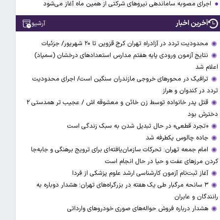
اجرای مصوبه ساماندهی نیرو‌های شرکتی از همین ماه آغاز می‌شود
آخرین اخبار
آرشیو
محدودیت تردد در آزادراه تهران کرج قزوین تا ۲۰ شهریور/ جزئیات
نتایج آزمون ورودی پایه هفتم مدارس استعدادهای درخشان (سمپاد)
اعلام شد
ترافیک در محورهای خروجی مازندران سنگین است/ اجرای محدودیت
تردد در کندوان و هراز
قتل پدر خانواده توسط زن خائن و معشوقه اش / عجیب تر همدستی ۲
دخترش بود
«تجرد قطعی» در حال تبدیل شدن به سبک زندگی است
جاده چالوس یکطرفه شد
امام جمعه تهران: تحرکات سازمان‌یافته‌ای برای ترویج برهنگی و جابه‌جا
کردن مرزهای عفت و حیا در حال انجام است
آغاز ثبت‌نام‌ آزمون کارشناسی ارشد علوم پزشکی از فردا
۳ سانحه مرگبار طی یک هفته در بزرگراه‌های تهران؛ هشدار دوباره به
رانندگان و عابران
هشدار درباره فروش حواله‌های صوری خودروهای وارداتی