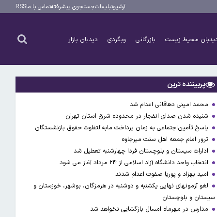
آرشیو
تبلیغات
جستجوی پیشرفته
تماس با ما
RSS
یدبان محیط زیست
بازرگانی
وبگردی
دیدبان بازار
پربیننده ترین
محمد امینی دهاقانی اعدام شد
شنیده شدن صدای انفجار در محدوده شرق استان تهران
پاسخ تأمین‌اجتماعی به زمان پرداخت مابه‌التفاوت حقوق بازنشستگان
ترور امام جمعه اهل سنت میرجاوه
ادارات سیستان و بلوچستان فردا چهارشنبه تعطیل شد
انتخاب واحد دانشگاه آزاد اسلامی از ۲۴ مرداد آغاز می شود
امید بهزاد و پوریا صفوت اعدام شدند
لغو آزمونهای نهایی یکشنبه و دوشنبه در هرمزگان، بوشهر، خوزستان و
سیستان و بلوچستان
مدارس در مهرماه امسال بازگشایی نخواهد شد