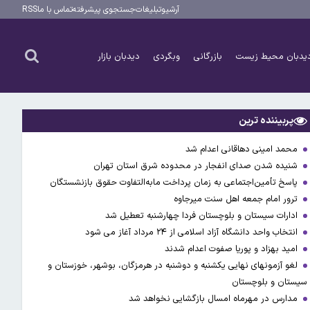
آرشیو
تبلیغات
جستجوی پیشرفته
تماس با ما
RSS
یدبان محیط زیست
بازرگانی
وبگردی
دیدبان بازار
پربیننده ترین
محمد امینی دهاقانی اعدام شد
شنیده شدن صدای انفجار در محدوده شرق استان تهران
پاسخ تأمین‌اجتماعی به زمان پرداخت مابه‌التفاوت حقوق بازنشستگان
ترور امام جمعه اهل سنت میرجاوه
ادارات سیستان و بلوچستان فردا چهارشنبه تعطیل شد
انتخاب واحد دانشگاه آزاد اسلامی از ۲۴ مرداد آغاز می شود
امید بهزاد و پوریا صفوت اعدام شدند
لغو آزمونهای نهایی یکشنبه و دوشنبه در هرمزگان، بوشهر، خوزستان و
سیستان و بلوچستان
مدارس در مهرماه امسال بازگشایی نخواهد شد