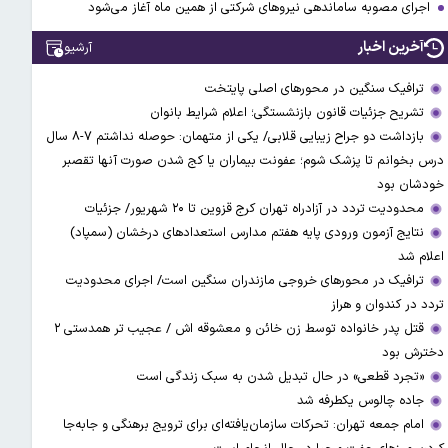
اجرای مصوبه ساماندهی نیرو‌های شرکتی از همین ماه آغاز می‌شود
آخرین اخبار
آرشیو
ترافیک سنگین در محورهای اصلی پایتخت
تشریح جزئیات قانون بازنشستگی؛ اعلام شرایط بانوان
بازداشت دو جراح زیبایی قلابی/ یکی از متهمان: حوصله نداشتم ۷-۸ سال
درس بخوانم تا پزشک شوم؛ عفونت بیماران یا کج شدن صورت آنها تقصبر
خودشان بود
محدودیت تردد در آزادراه تهران کرج قزوین تا ۲۰ شهریور/ جزئیات
نتایج آزمون ورودی پایه هفتم مدارس استعدادهای درخشان (سمپاد)
اعلام شد
ترافیک در محورهای خروجی مازندران سنگین است/ اجرای محدودیت
تردد در کندوان و هراز
قتل پدر خانواده توسط زن خائن و معشوقه اش / عجیب تر همدستی ۲
دخترش بود
«تجرد قطعی» در حال تبدیل شدن به سبک زندگی است
جاده چالوس یکطرفه شد
امام جمعه تهران: تحرکات سازمان‌یافته‌ای برای ترویج برهنگی و جابه‌جا