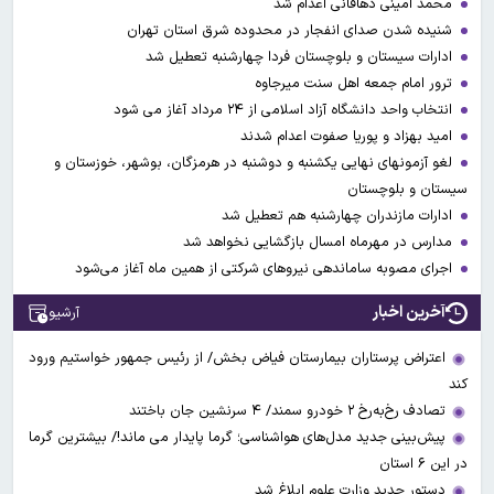
محمد امینی دهاقانی اعدام شد
شنیده شدن صدای انفجار در محدوده شرق استان تهران
ادارات سیستان و بلوچستان فردا چهارشنبه تعطیل شد
ترور امام جمعه اهل سنت میرجاوه
انتخاب واحد دانشگاه آزاد اسلامی از ۲۴ مرداد آغاز می شود
امید بهزاد و پوریا صفوت اعدام شدند
لغو آزمونهای نهایی یکشنبه و دوشنبه در هرمزگان، بوشهر، خوزستان و
سیستان و بلوچستان
ادارات مازندران چهارشنبه هم تعطیل شد
مدارس در مهرماه امسال بازگشایی نخواهد شد
اجرای مصوبه ساماندهی نیرو‌های شرکتی از همین ماه آغاز می‌شود
آخرین اخبار
آرشیو
اعتراض پرستاران بیمارستان فیاض بخش/ از رئیس جمهور خواستیم ورود
کند
تصادف رخ‌به‌رخ ۲ خودرو سمند/ ۴ سرنشین جان باختند
پیش‌بینی جدید مدل‌های هواشناسی؛ گرما پایدار می ماند!/ بیشترین گرما
در این ۶ استان
دستور جدید وزارت علوم ابلاغ شد