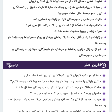
شنیده شدن صدای انفجار در محدوده شرق استان تهران
پاسخ تأمین‌اجتماعی به زمان پرداخت مابه‌التفاوت حقوق بازنشستگان
ترور امام جمعه اهل سنت میرجاوه
ادارات سیستان و بلوچستان فردا چهارشنبه تعطیل شد
انتخاب واحد دانشگاه آزاد اسلامی از ۲۴ مرداد آغاز می شود
امید بهزاد و پوریا صفوت اعدام شدند
جزئیات جدید از قتل یک مداح/ پخش ویدئوی پیکر حمیدرضا رجب‌زاده در
رسانه ها
لغو آزمونهای نهایی یکشنبه و دوشنبه در هرمزگان، بوشهر، خوزستان و
سیستان و بلوچستان
آخرین اخبار
آرشیو
دستگیری عضو شورای شهر رضوانشهر در پرونده فساد مالی
دلایل پارگی رگ خونی در چشم/ چه موقع باید به پزشک مراجعه کنیم؟
حادثه هولناک در پاساژ علاءالدین؛ ۶ نفر به بیمارستان منتقل شدند
ماجرای پیامک « مشمول سهمیه جنگ هستید» چیست؟
جزئیات جدید از قتل یک مداح/ پخش ویدئوی پیکر حمیدرضا رجب‌زاده در
رسانه ها
حسین افشین: شاخص‌های علمی کشور سال آینده نزولی می‌شوند