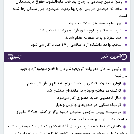
پاسخ تأمین‌اجتماعی به زمان پرداخت مابه‌التفاوت حقوق بازنشستگان
سقف ۲۵ درصدی افزایش اجاره‌بها رعایت نمی‌شود؛ بازار مسکن رها شده
است
ترور امام جمعه اهل سنت میرجاوه
ادارات سیستان و بلوچستان فردا چهارشنبه تعطیل شد
امید بهزاد و پوریا صفوت اعدام شدند
انتخاب واحد دانشگاه آزاد اسلامی از ۲۴ مرداد آغاز می شود
آخرین اخبار
آرشیو
رئیس سازمان تعزیرات: گران‌فروشی نان با قطع سهمیه آرد برخورد
می‌شود
اژه‌ای: باید رضایتمندی و اعتماد مردم به نظام را افزایش دهیم
ترافیک در مبادی ورودی به مازندران سنگین شد
سال تحصیلی جدید حضوری آغاز می‌شود
ترافیک سنگین در محورهای چالوس و هراز
توضیحات رییس سازمان سنجش درباره برگزاری کنکور ۱۴۰۵/ ماجرای
پیامک مشمولان سهمیه جنگ چیست؟
کاهش تولدها ادامه دارد؛ در سال گذشته کشور کاهش ۸.۹ درصدی ولادت
داشت / تا بسته شدن پنجره جمعیتی کشور ۱۵ تا ۲۰ سال فاصله داریم/ بر